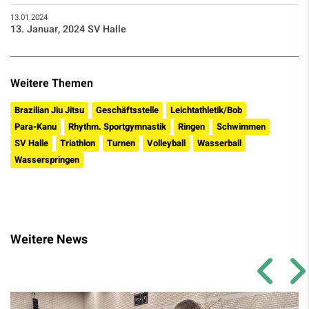
13.01.2024
13. Januar, 2024 SV Halle
Weitere Themen
Brazilian Jiu Jitsu
Geschäftsstelle
Leichtathletik/Bob
Para-Kanu
Rhythm. Sportgymnastik
Ringen
Schwimmen
SV Halle
Triathlon
Turnen
Volleyball
Wasserball
Wasserspringen
Weitere News