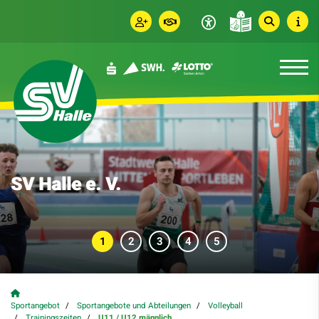
SV Halle e. V.
Sportangebot
Sportangebote und Abteilungen
Volleyball
Trainingszeiten
U11 / U12 männlich