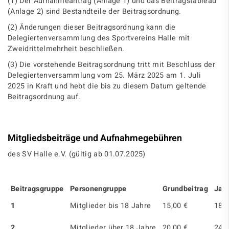
(1) Der Aufnahmeantrag (Anlage 1) und das Beitragstableau
(Anlage 2) sind Bestandteile der Beitragsordnung.
(2) Änderungen dieser Beitragsordnung kann die
Delegiertenversammlung des Sportvereins Halle mit
Zweidrittelmehrheit beschließen.
(3) Die vorstehende Beitragsordnung tritt mit Beschluss der
Delegiertenversammlung vom 25. März 2025 am 1. Juli
2025 in Kraft und hebt die bis zu diesem Datum geltende
Beitragsordnung auf.
Mitgliedsbeiträge und Aufnahmegebühren
des SV Halle e.V. (gültig ab 01.07.2025)
Beitragsgruppe
Personengruppe
Grundbeitrag
Jahr
1
Mitglieder bis 18 Jahre
15,00 €
180,
2
Mitglieder über 18 Jahre
20,00 €
240,