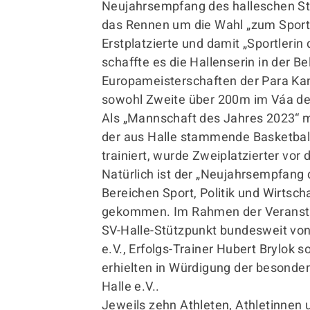
Neujahrsempfang des halleschen St
das Rennen um die Wahl „zum Sportl
Erstplatzierte und damit „Sportlerin
schaffte es die Hallenserin in der B
Europameisterschaften der Para Kan
sowohl Zweite über 200m im Váa der
Als „Mannschaft des Jahres 2023“ ma
der aus Halle stammende Basketball
trainiert, wurde Zweiplatzierter vo
Natürlich ist der „Neujahrsempfang 
Bereichen Sport, Politik und Wirtsc
gekommen. Im Rahmen der Veranstalt
SV-Halle-Stützpunkt bundesweit vo
e.V., Erfolgs-Trainer Hubert Brylok 
erhielten in Würdigung der besonde
Halle e.V..
Jeweils zehn Athleten, Athletinnen