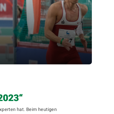
schäftsstelle
 Halle e. V.
euzvorwerk 22
2023“
120 Halle (Saale)
0345 4705050
xperten hat. Beim heutigen