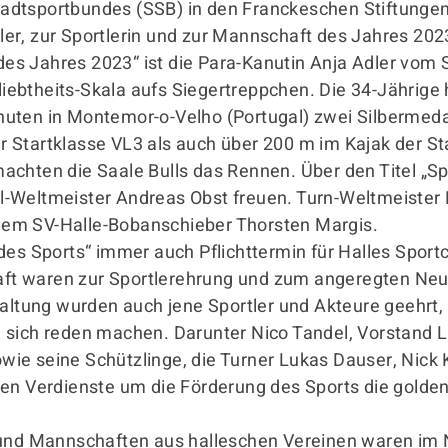
adtsportbundes (SSB) in den Franckeschen Stiftungen
er, zur Sportlerin und zur Mannschaft des Jahres 20
 des Jahres 2023“ ist die Para-Kanutin Anja Adler vom 
eliebtheits-Skala aufs Siegertreppchen. Die 34-Jährige 
uten in Montemor-o-Velho (Portugal) zwei Silbermedai
 Startklasse VL3 als auch über 200 m im Kajak der St
chten die Saale Bulls das Rennen. Über den Titel „Spo
-Weltmeister Andreas Obst freuen. Turn-Weltmeister 
r dem SV-Halle-Bobanschieber Thorsten Margis.
des Sports“ immer auch Pflichttermin für Halles Spor
haft waren zur Sportlerehrung und zum angeregten Neuj
ung wurden auch jene Sportler und Akteure geehrt, d
n sich reden machen. Darunter Nico Tandel, Vorstand
sowie seine Schützlinge, die Turner Lukas Dauser, Nick K
ren Verdienste um die Förderung des Sports die gold
 und Mannschaften aus halleschen Vereinen waren im