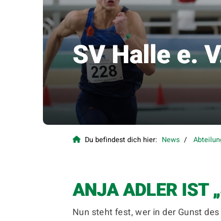
SV Halle e. V
Quicklinks
Du befindest dich hier:
News
Abteilu
Sportangebote finden
Unser Sportangebot
Sportsuche
ANJA ADLER IST 
Ausfälle und Vertretungen
Deutsches Sportabzeichen
Nun steht fest, wer in der Gunst d