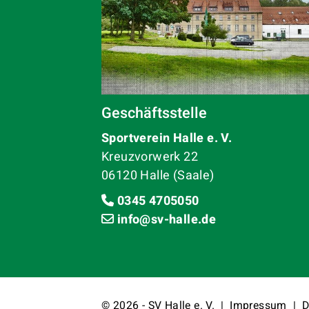
Geschäftsstelle
Sportverein Halle e. V.
Kreuzvorwerk 22
06120 Halle (Saale)
0345 4705050
info@sv-halle.de
© 2026 - SV Halle e. V. |
Impressum
|
D