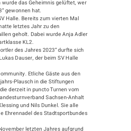
info@sv-halle.de
 wurde das Geheimnis gelüftet, wer
23“ gewonnen hat.
SV Halle. Bereits zum vierten Mal
hatte letztes Jahr zu den
llen geholt. Dabei wurde Anja Adler
artklasse KL2.
rtler des Jahres 2023“ durfte sich
Lukas Dauser, der beim SV Halle
tcommunity. Etliche Gäste aus den
ahrs-Plausch in die Stiftungen
ie derzeit in puncto Turnen vom
 Landesturnverband Sachsen-Anhalt
lessing und Nils Dunkel. Sie alle
ene Ehrennadel des Stadtsportbundes
 November letzten Jahres aufgrund