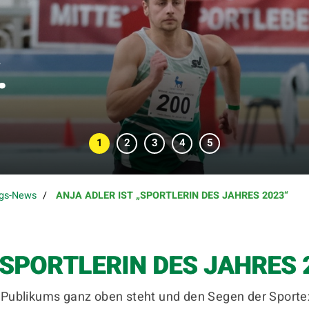
.
ngs-News
ANJA ADLER IST „SPORTLERIN DES JAHRES 2023“
Mitglieder-Service
Ge
Alles zur Mitgliedschaft
SV
Downloads
Kr
„SPORTLERIN DES JAHRES 
Termine
06
Fragen & Antworten
es Publikums ganz oben steht und den Segen der Sporte