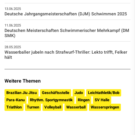
13.06.2025
Deutsche Jahrgangsmeisterschaften (DJM) Schwimmen 2025
11.06.2025
Deutschen Meisterschaften Schwimmerischer Mehrkampf (DM
SMK)
28.05.2025
Wasserballer jubeln nach Strafwurf-Thriller: Lekto trifft, Felker
hält
Weitere Themen
Brazilian Jiu Jitsu
Geschäftsstelle
Judo
Leichtathletik/Bob
Para-Kanu
Rhythm. Sportgymnastik
Ringen
SV Halle
Triathlon
Turnen
Volleyball
Wasserball
Wasserspringen