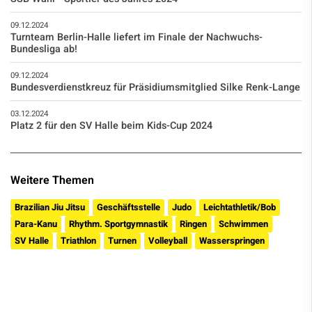
09.12.2024
Turnteam Berlin-Halle liefert im Finale der Nachwuchs-
Bundesliga ab!
09.12.2024
Bundesverdienstkreuz für Präsidiumsmitglied Silke Renk-Lange
03.12.2024
Platz 2 für den SV Halle beim Kids-Cup 2024
Weitere Themen
Brazilian Jiu Jitsu
Geschäftsstelle
Judo
Leichtathletik/Bob
Para-Kanu
Rhythm. Sportgymnastik
Ringen
Schwimmen
SV Halle
Triathlon
Turnen
Volleyball
Wasserspringen