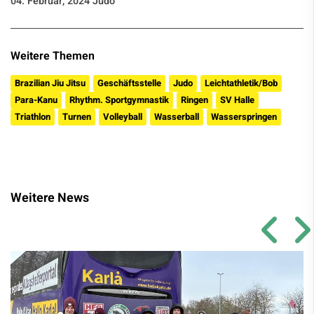
04. Februar, 2024 Judo
Weitere Themen
Brazilian Jiu Jitsu
Geschäftsstelle
Judo
Leichtathletik/Bob
Para-Kanu
Rhythm. Sportgymnastik
Ringen
SV Halle
Triathlon
Turnen
Volleyball
Wasserball
Wasserspringen
Weitere News