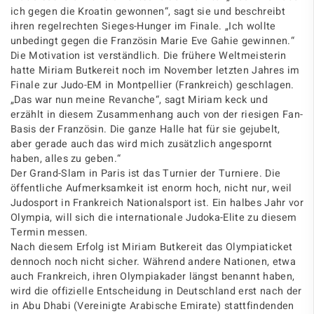
ich gegen die Kroatin gewonnen“, sagt sie und beschreibt
ihren regelrechten Sieges-Hunger im Finale. „Ich wollte
unbedingt gegen die Französin Marie Eve Gahie gewinnen.“
Die Motivation ist verständlich. Die frühere Weltmeisterin
hatte Miriam Butkereit noch im November letzten Jahres im
Finale zur Judo-EM in Montpellier (Frankreich) geschlagen.
„Das war nun meine Revanche“, sagt Miriam keck und
erzählt in diesem Zusammenhang auch von der riesigen Fan-
Basis der Französin. Die ganze Halle hat für sie gejubelt,
aber gerade auch das wird mich zusätzlich angespornt
haben, alles zu geben.“
Der Grand-Slam in Paris ist das Turnier der Turniere. Die
öffentliche Aufmerksamkeit ist enorm hoch, nicht nur, weil
Judosport in Frankreich Nationalsport ist. Ein halbes Jahr vor
Olympia, will sich die internationale Judoka-Elite zu diesem
Termin messen.
Nach diesem Erfolg ist Miriam Butkereit das Olympiaticket
dennoch noch nicht sicher. Während andere Nationen, etwa
auch Frankreich, ihren Olympiakader längst benannt haben,
wird die offizielle Entscheidung in Deutschland erst nach der
in Abu Dhabi (Vereinigte Arabische Emirate) stattfindenden