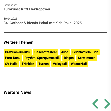
02.05.2025
Turnkunst trifft Elektropower
30.04.2025
34. Gothaer & friends Pokal mit Kids Pokal 2025
Weitere Themen
Brazilian Jiu Jitsu
Geschäftsstelle
Judo
Leichtathletik/Bob
Para-Kanu
Rhythm. Sportgymnastik
Ringen
Schwimmen
SV Halle
Triathlon
Turnen
Volleyball
Wasserball
Weitere News