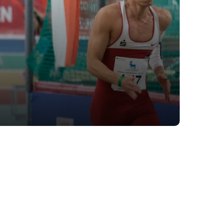
schäftsstelle
 Halle e. V.
euzvorwerk 22
120 Halle (Saale)
0345 4705050
info@sv-halle.de