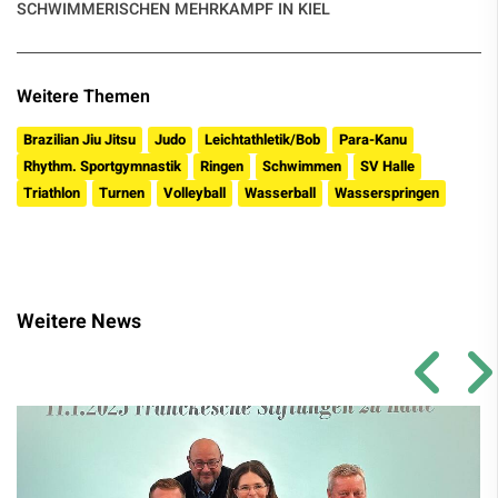
SCHWIMMERISCHEN MEHRKAMPF IN KIEL
Weitere Themen
Brazilian Jiu Jitsu
Judo
Leichtathletik/Bob
Para-Kanu
Rhythm. Sportgymnastik
Ringen
Schwimmen
SV Halle
Triathlon
Turnen
Volleyball
Wasserball
Wasserspringen
Weitere News