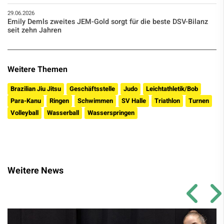
29.06.2026
Emily Demls zweites JEM-Gold sorgt für die beste DSV-Bilanz
seit zehn Jahren
Weitere Themen
Brazilian Jiu Jitsu
Geschäftsstelle
Judo
Leichtathletik/Bob
Para-Kanu
Ringen
Schwimmen
SV Halle
Triathlon
Turnen
Volleyball
Wasserball
Wasserspringen
Weitere News