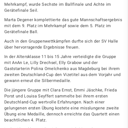
Mehrkampf
, wurde
Sechste im Ballfinale
und
Achte im
Gerätefinale Seil
.
Marta Degener
komplettierte das gute Mannschaftsergebnis
mit dem
9. Platz im Mehrkampf
sowie dem
5. Platz im
Gerätefinale Ball
.
Auch in den
Gruppenwettkämpfen
durfte sich der SV Halle
über hervorragende Ergebnisse freuen.
In der
Altersklasse 11 bis 15 Jahre
verteidigte die
Gruppe
mit
AnAn Le, Lilly Drechsel, Elly Grabow
und der
Gaststarterin
Polina Omelchenko
aus Magdeburg bei ihrem
zweiten Deutschland-Cup den
Vizetitel aus dem Vorjahr
und
gewann erneut die
Silbermedaille
.
Die jüngere Gruppe mit
Clara Ernst, Emmi Jäschke, Frieda
Porst
und
Louisa Seyffert
sammelte bei ihrem
ersten
Deutschland-Cup
wertvolle Erfahrungen. Nach einer
gelungenen ersten Übung kostete eine misslungene zweite
Übung eine Medaille, dennoch erreichte das Quartett einen
beachtlichen
4. Platz
.