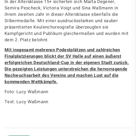
In der
Altersklasse 15+
sicherten sich
Marta Degener,
Semira Pescheck, Victoria Voigt
und
Sina Waßmann
in
ihrem zweiten Jahr in dieser Altersklasse ebenfalls die
Silbermedaille
. Mit einer ausdrucksstarken und sauber
präsentierten
Keulenchoreografie
überzeugten sie
Kampfgericht und Publikum gleichermaßen und wurden mit
dem
2. Platz
belohnt.
Mit insgesamt mehreren Podestplätzen und zahlreichen
Finalplatzierungen blickt der SV Halle auf einen äußerst
erfolgreichen Deutschland-Cup in der eigenen Stadt zurück.
Die gezeigten Leistungen unterstreichen die hervorragende
Nachwuchsarbeit des Vereins und machen Lust auf die
kommenden Wettkämpfe.
Foto: Lucy Waßmann
Text: Lucy Waßmann