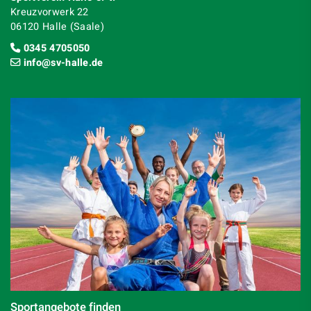
Kreuzvorwerk 22
06120 Halle (Saale)
0345 4705050
info@sv-halle.de
Sportangebote finden