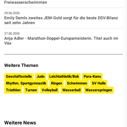
Freiwasserschwimmen
29.06.2026
Emily Demls zweites JEM-Gold sorgt für die beste DSV-Bilanz
seit zehn Jahren
27.06.2026
Anja Adler - Marathon-Doppel-Europameisterin. Titel auch im
Váa
Weitere Themen
Geschäftsstelle
Judo
Leichtathletik/Bob
Para-Kanu
Rhythm. Sportgymnastik
Ringen
Schwimmen
SV Halle
Triathlon
Turnen
Volleyball
Wasserball
Wasserspringen
Weitere News