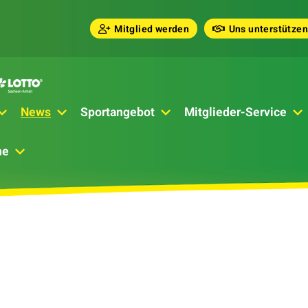
Mitglied werden
Uns unterstützen
News
Sportangebot
Mitglieder-Service
he
t dich hier:
lungs-News
e Bilanz für Liska Sophie Richter vom SV Halle bei den Internationa
hwimmen