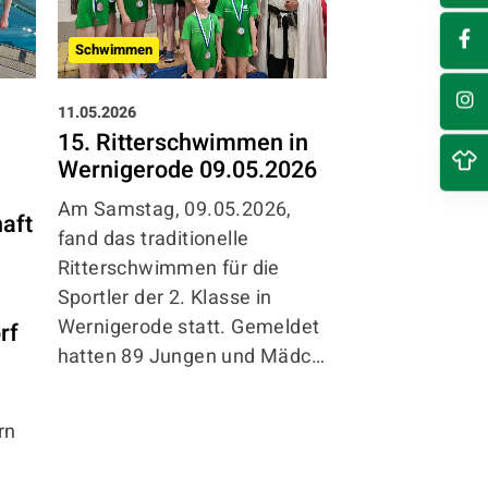
Schwimmen
Schwimmen
11.05.2026
29.04.2026
15. Ritterschwimmen in
Norddeutsch
Wernigerode 09.05.2026
Schwimm-M
vom 25.-26.0
Am Samstag, 09.05.2026,
aft
Hamburg
fand das traditionelle
Was für ein W
Ritterschwimmen für die
Unsere sechs S
Sportler der 2. Klasse in
Laura, Isabell
Wernigerode statt. Gemeldet
rf
und Niklas
– st
hatten 89 Jungen und Mädc…
gemeinsam mi
Heike Gabriel
rn