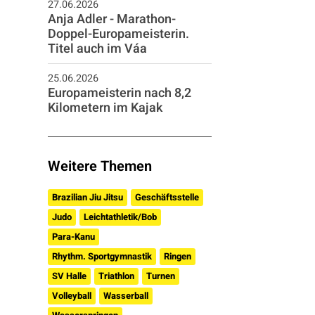
27.06.2026
Anja Adler - Marathon-
Doppel-Europameisterin.
Titel auch im Váa
25.06.2026
Europameisterin nach 8,2
Kilometern im Kajak
Weitere Themen
Brazilian Jiu Jitsu
Geschäftsstelle
Judo
Leichtathletik/Bob
Para-Kanu
Rhythm. Sportgymnastik
Ringen
SV Halle
Triathlon
Turnen
Volleyball
Wasserball