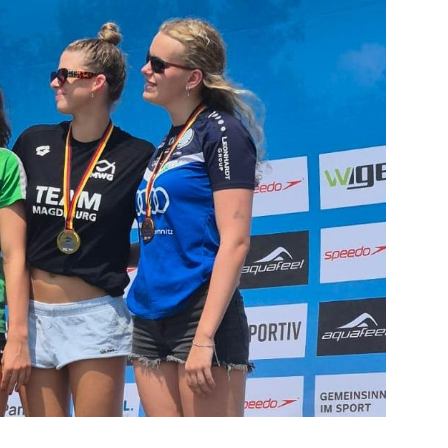
Mitglieder-Service
Ge
Alles zur Mitgliedschaft
SV
Downloads
Kr
Termine
06
Fragen & Antworten