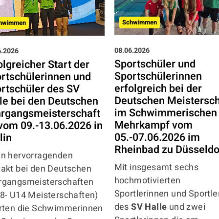
hwimmen
Schwimmen
6.2026
08.06.2026
olgreicher Start der
Sportschüler und
rtschülerinnen und
Sportschülerinnen
rtschüler des SV
erfolgreich bei der
le bei den Deutschen
Deutschen Meistersch
rgangsmeisterschaft
im Schwimmerischen
vom 09.-13.06.2026 in
Mehrkampf vom
lin
05.-07.06.2026 im
Rheinbad zu Düsseldo
en hervorragenden
Mit insgesamt sechs
takt bei den Deutschen
hochmotivierten
rgangsmeisterschaften
Sportlerinnen und Sportle
18- U14 Meisterschaften)
des
SV Halle
und zwei
erten die Schwimmerinnen