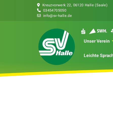
Kreuzvorwerk 22, 06120 Halle (Saale)
03454
705050
info@sv-halle.de
Unser Verein
Leichte Sprac
Du befindes
News
Abtei
Erfolgreich
Freiwassersc