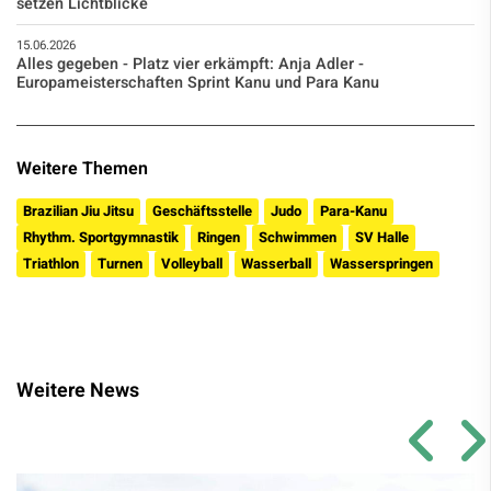
setzen Lichtblicke
15.06.2026
Alles gegeben - Platz vier erkämpft: Anja Adler -
Europameisterschaften Sprint Kanu und Para Kanu
Weitere Themen
Brazilian Jiu Jitsu
Geschäftsstelle
Judo
Para-Kanu
Rhythm. Sportgymnastik
Ringen
Schwimmen
SV Halle
Triathlon
Turnen
Volleyball
Wasserball
Wasserspringen
Weitere News